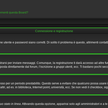
cernenti questa Board?
Connessione e registrazione
e utente e password siano corretti. Di solito il problema è questo, altrimenti conta
rarsi per inviare messaggi. Comunque, la registrazione ti darà accesso ad altre fun
posta direttamente dal forum, l’iscrizione a gruppi utenti, ecc. Ti bastano pochi seco
nesso per un periodo prestabilito. Questo serve a evitare che qualcuno possa usare
i, ad es. in biblioteca, Internet point, università, ecc. Se non vedi il checkbox, sig
uo stato in linea
. Attivando questa opzione, apparirai solo agli amministratori e a t