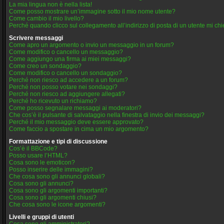
La mia lingua non è nella lista!
Come posso mostrare un’immagine sotto il mio nome utente?
Come cambio il mio livello?
Perché quando clicco sul collegamento all’indirizzo di posta di un utente mi ch
Scrivere messaggi
Come apro un argomento o invio un messaggio in un forum?
Come modifico o cancello un messaggio?
Come aggiungo una firma ai miei messaggi?
Come creo un sondaggio?
Come modifico o cancello un sondaggio?
Perché non riesco ad accedere a un forum?
Perché non posso votare nei sondaggi?
Perché non riesco ad aggiungere allegati?
Perché ho ricevuto un richiamo?
Come posso segnalare messaggi ai moderatori?
Che cos’è il pulsante di salvataggio nella finestra di invio dei messaggi?
Perché il mio messaggio deve essere approvato?
Come faccio a spostare in cima un mio argomento?
Formattazione e tipi di discussione
Cos’è il BBCode?
Posso usare l’HTML?
Cosa sono le emoticon?
Posso inserire delle immagini?
Che cosa sono gli annunci globali?
Cosa sono gli annunci?
Cosa sono gli argomenti importanti?
Cosa sono gli argomenti chiusi?
Che cosa sono le icone argomenti?
Livelli e gruppi di utenti