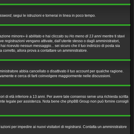
assword
, segui le istruzioni e tornerai in linea in poco tempo.
azione minore» è abilitato e hai cliccato su
Ho meno di 13 anni
mentre ti stavi
ove registrazioni vengano attivate, dall’utente stesso o dagli amministratori,
n hai ricevuto nessun messaggio... sei sicuro che il tuo indirizzo di posta sia
ia corretto, allora prova a contattare un amministratore.
mministratore abbia cancellato o disattivato il tuo account per qualche ragione.
ovamente e cerca di farti coinvolgere maggiormente nelle discussioni.
ri di età inferiore a 13 anni. Per avere tale consenso serve una richiesta scritta
sulente legale per assistenza. Nota bene che phpBB Group non può fornire consigli
razioni per impedire ai nuovi visitatori di registrarsi. Contatta un amministratore