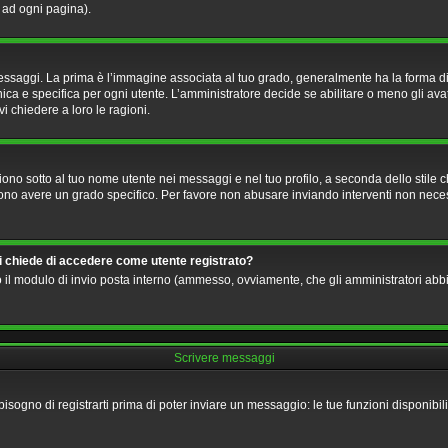
o ad ogni pagina).
i. La prima è l’immagine associata al tuo grado, generalmente ha la forma di stelle
a e specifica per ogni utente. L’amministratore decide se abilitare o meno gli avat
i chiedere a loro le ragioni.
no sotto al tuo nome utente nei messaggi e nel tuo profilo, a seconda dello stile che 
ossono avere un grado specifico. Per favore non abusare inviando interventi non necess
mi chiede di accedere come utente registrato?
ndo il modulo di invio posta interno (ammesso, ovviamente, che gli amministratori ab
Scrivere messaggi
bisogno di registrarti prima di poter inviare un messaggio: le tue funzioni disponibi