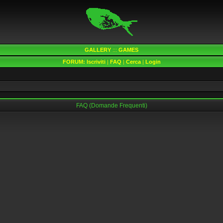
GALLERY
:::
GAMES
FORUM:
Iscriviti
|
FAQ
|
Cerca
|
Login
FAQ (Domande Frequenti)