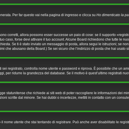
rata. Per far questo vai nella pagina di ingresso e clicca su
Ho dimenticato la p
ono corretti, allora possono esser successe un paio di cose: se il supporto «registr
 tuo caso, forse devi attivare il tuo account. Alcune Board richiedono che tutte le nu
richiesta. Se ti è stato inviato un messaggio di posta, allora segui le istruzioni; se no
onimi che abusano della Board.) Se sei sicuro che l’indirizzo di posta che hai usato s
he ti sei registrato, controlla nome utente e password e riprova. È possibile che un a
gi, per ridurre la grandezza del database. Se il motivo è quest’ultimo registrati nu
e statunitense che richiede ai siti web di poter raccogliere le informazioni dei mino
azioni scritte dal minore. Se hai dubbi o incertezze, mettiti in contatto con un con
o il nome utente che stai tentando di registrare. Può anche aver disabilitato le regist