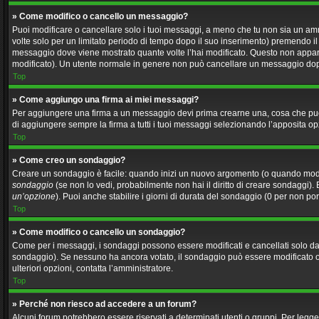
» Come modifico o cancello un messaggio?
Puoi modificare o cancellare solo i tuoi messaggi, a meno che tu non sia un a
volte solo per un limitato periodo di tempo dopo il suo inserimento) premendo i
messaggio dove viene mostrato quante volte l’hai modificato. Questo non appa
modificato). Un utente normale in genere non può cancellare un messaggio dop
Top
» Come aggiungo una firma ai miei messaggi?
Per aggiungere una firma a un messaggio devi prima crearne una, cosa che puoi 
di aggiungere sempre la firma a tutti i tuoi messaggi selezionando l’apposita o
Top
» Come creo un sondaggio?
Creare un sondaggio è facile: quando inizi un nuovo argomento (o quando modifi
sondaggio
(se non lo vedi, probabilmente non hai il diritto di creare sondaggi). 
un’opzione
). Puoi anche stabilire i giorni di durata del sondaggio (0 per non por
Top
» Come modifico o cancello un sondaggio?
Come per i messaggi, i sondaggi possono essere modificati e cancellati solo dai 
sondaggio). Se nessuno ha ancora votato, il sondaggio può essere modificato o ca
ulteriori opzioni, contatta l’amministratore.
Top
» Perché non riesco ad accedere a un forum?
Alcuni forum potrebbero essere riservati a determinati utenti o gruppi. Per legge