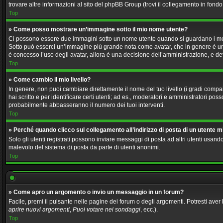
trovare altre informazioni al sito del phpBB Group (trovi il collegamento in fond
Top
» Come posso mostrare un’immagine sotto il mio nome utente?
Ci possono essere due immagini sotto un nome utente quando si guardano i messagg
Sotto può esserci un’immagine piú grande nota come avatar, che in genere è unic
è concesso l’uso degli avatar, allora è una decisione dell’amministrazione, e dev
Top
» Come cambio il mio livello?
In genere, non puoi cambiare direttamente il nome del tuo livello (i gradi compaio
hai scritto e per identificare certi utenti; ad es., moderatori e amministratori p
probabilmente abbasseranno il numero dei tuoi interventi.
Top
» Perché quando clicco sul collegamento all’indirizzo di posta di un utente 
Solo gli utenti registrati possono inviare messaggi di posta ad altri utenti usa
malevolo del sistema di posta da parte di utenti anonimi.
Top
» Come apro un argomento o invio un messaggio in un forum?
Facile, premi il pulsante nelle pagine dei forum o degli argomenti. Potresti aver 
aprire nuovi argomenti
,
Puoi votare nei sondaggi
, ecc.).
Top