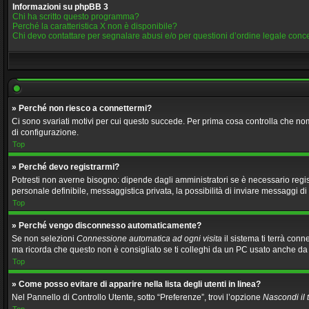
Informazioni su phpBB 3
Chi ha scritto questo programma?
Perché la caratteristica X non è disponibile?
Chi devo contattare per segnalare abusi e/o per questioni d’ordine legale con
» Perché non riesco a connettermi?
Ci sono svariati motivi per cui questo succede. Per prima cosa controlla che nom
di configurazione.
Top
» Perché devo registrarmi?
Potresti non averne bisogno: dipende dagli amministratori se è necessario regist
personale definibile, messaggistica privata, la possibilità di inviare messaggi di 
Top
» Perché vengo disconnesso automaticamente?
Se non selezioni
Connessione automatica ad ogni visita
il sistema ti terrà con
ma ricorda che questo non è consigliato se ti colleghi da un PC usato anche da altr
Top
» Come posso evitare di apparire nella lista degli utenti in linea?
Nel Pannello di Controllo Utente, sotto “Preferenze”, trovi l’opzione
Nascondi il t