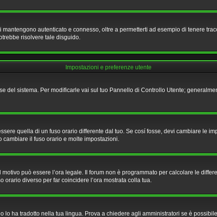
ti mantengono autenticato e connesso, oltre a permetterti ad esempio di tenere tracci
otrebbe risolvere tale disguido.
Impostazioni e preferenze utente
base del sistema. Per modificarle vai sul tuo Pannello di Controllo Utente; genera
e quella di un fuso orario differente dal tuo. Se cosí fosse, devi cambiare le impost
o cambiare il fuso orario e molte impostazioni.
 il motivo può essere l’ora legale. Il forum non è programmato per calcolare le differe
o orario diverso per far coincidere l’ora mostrata colla tua.
lo ha tradotto nella tua lingua. Prova a chiedere agli amministratori se è possibile