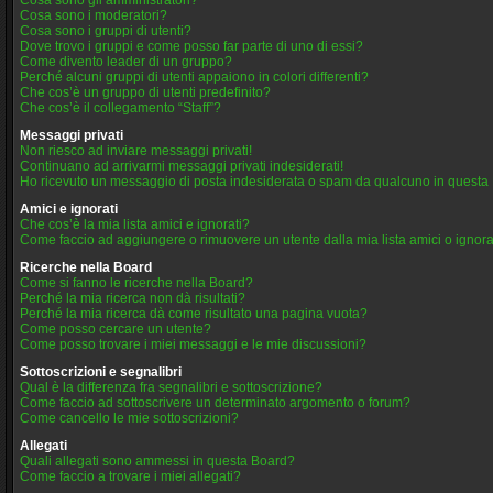
Cosa sono gli amministratori?
Cosa sono i moderatori?
Cosa sono i gruppi di utenti?
Dove trovo i gruppi e come posso far parte di uno di essi?
Come divento leader di un gruppo?
Perché alcuni gruppi di utenti appaiono in colori differenti?
Che cos’è un gruppo di utenti predefinito?
Che cos’è il collegamento “Staff”?
Messaggi privati
Non riesco ad inviare messaggi privati!
Continuano ad arrivarmi messaggi privati indesiderati!
Ho ricevuto un messaggio di posta indesiderata o spam da qualcuno in questa
Amici e ignorati
Che cos’è la mia lista amici e ignorati?
Come faccio ad aggiungere o rimuovere un utente dalla mia lista amici o ignora
Ricerche nella Board
Come si fanno le ricerche nella Board?
Perché la mia ricerca non dà risultati?
Perché la mia ricerca dà come risultato una pagina vuota?
Come posso cercare un utente?
Come posso trovare i miei messaggi e le mie discussioni?
Sottoscrizioni e segnalibri
Qual è la differenza fra segnalibri e sottoscrizione?
Come faccio ad sottoscrivere un determinato argomento o forum?
Come cancello le mie sottoscrizioni?
Allegati
Quali allegati sono ammessi in questa Board?
Come faccio a trovare i miei allegati?