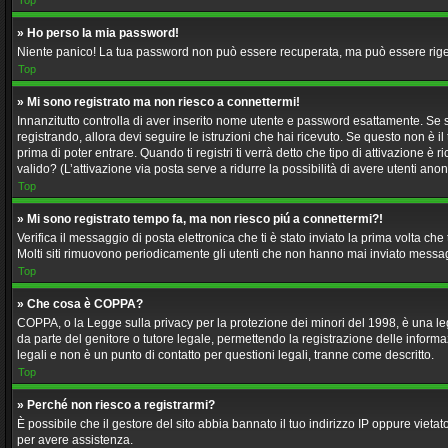
Top
» Ho perso la mia password!
Niente panico! La tua password non può essere recuperata, ma può essere rigene
Top
» Mi sono registrato ma non riesco a connettermi!
Innanzitutto controlla di aver inserito nome utente e password esattamente. Se s
registrando, allora devi seguire le istruzioni che hai ricevuto. Se questo non è il
prima di poter entrare. Quando ti registri ti verrà detto che tipo di attivazione è 
valido? (L’attivazione via posta serve a ridurre la possibilità di avere utenti an
Top
» Mi sono registrato tempo fa, ma non riesco piú a connettermi?!
Verifica il messaggio di posta elettronica che ti è stato inviato la prima volta c
Molti siti rimuovono periodicamente gli utenti che non hanno mai inviato messag
Top
» Che cosa è COPPA?
COPPA, o la Legge sulla privacy per la protezione dei minori del 1998, è una legg
da parte del genitore o tutore legale, permettendo la registrazione delle inform
legali e non è un punto di contatto per questioni legali, tranne come descritto.
Top
» Perché non riesco a registrarmi?
È possibile che il gestore del sito abbia bannato il tuo indirizzo IP oppure vietat
per avere assistenza.