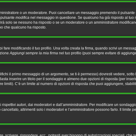
mministratore o un moderatore. Puoi cancellare un messaggio premendo il pulsante
l pulsante
modifica
nel messaggio in questione. Se qualcuno ha già risposto al tuo m
rirà solo se nessuno ha risposto o se un moderatore o un amministratore modifica
o che qualcuno ha risposto.
fare modificando il tuo profilo. Una volta creata la firma, quando scrivi un messa
pzione
Aggiungi sempre la mia firma
nel tuo profilo (puoi sempre evitare di aggiun
chi il primo messaggio di un argomento, se ti è permesso) dovresti vedere, sotto l
Basta inserire un titolo per il sondaggio e almeno due opzioni di risposta (per inseri
re limiti). C’è un limite al numero di opzioni di risposta che puoi aggiungere, stabili
rispettivi autori, dai moderatori e dall’amministratore. Per modificare un sondaggio
ncellato, altrimenti solo i moderatori e l’amministratore possono farlo. Il limite 
re, scrivere, rispondere, ecc., potresti aver bisogno di autorizzazioni speciali, che