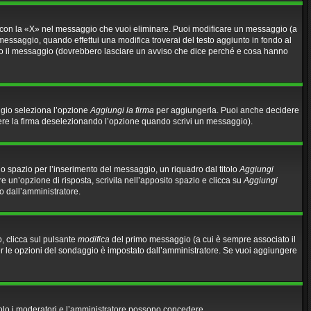
 con la «X» nel messaggio che vuoi eliminare. Puoi modificare un messaggio (a
essaggio, quando effettui una modifica troverai del testo aggiunto in fondo al
no il messaggio (dovrebbero lasciare un avviso che dice perché e cosa hanno
ggio seleziona l’opzione
Aggiungi la firma
per aggiungerla. Puoi anche decidere
gere la firma deselezionando l’opzione quando scrivi un messaggio).
o spazio per l’inserimento del messaggio, un riquadro dal titolo
Aggiungi
re un’opzione di risposta, scrivila nell’apposito spazio e clicca su
Aggiungi
to dall’amministratore.
, clicca sul pulsante
modifica
del primo messaggio (a cui è sempre associato il
per le opzioni del sondaggio è impostato dall’amministratore. Se vuoi aggiungere
 solo i moderatori e l’amministratore possono concedere.