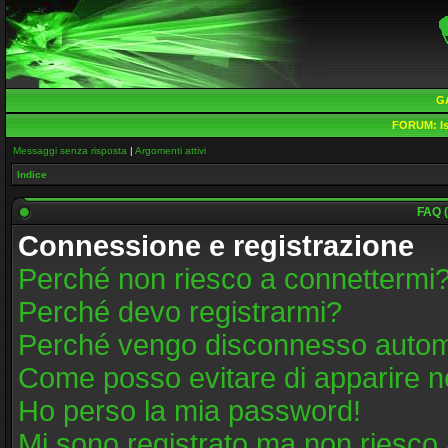
G
FORUM:
Is
Messaggi senza risposta
|
Argomenti attivi
Indice
FAQ (
Connessione e registrazione
Perché non riesco a connettermi
Perché devo registrarmi?
Perché vengo disconnesso auto
Come posso evitare di apparire nell
Ho perso la mia password!
Mi sono registrato ma non riesco 