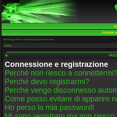
G
FORUM:
Is
Messaggi senza risposta
|
Argomenti attivi
Indice
FAQ (
Connessione e registrazione
Perché non riesco a connettermi
Perché devo registrarmi?
Perché vengo disconnesso auto
Come posso evitare di apparire nell
Ho perso la mia password!
Mi sono registrato ma non riesco 