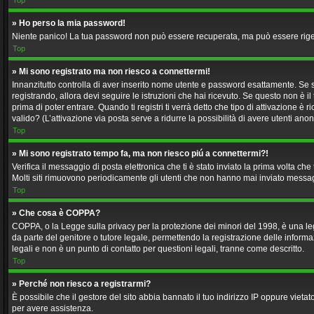
Top
» Ho perso la mia password!
Niente panico! La tua password non può essere recuperata, ma può essere rigene
Top
» Mi sono registrato ma non riesco a connettermi!
Innanzitutto controlla di aver inserito nome utente e password esattamente. Se s
registrando, allora devi seguire le istruzioni che hai ricevuto. Se questo non è il
prima di poter entrare. Quando ti registri ti verrà detto che tipo di attivazione è 
valido? (L’attivazione via posta serve a ridurre la possibilità di avere utenti an
Top
» Mi sono registrato tempo fa, ma non riesco piú a connettermi?!
Verifica il messaggio di posta elettronica che ti è stato inviato la prima volta c
Molti siti rimuovono periodicamente gli utenti che non hanno mai inviato messag
Top
» Che cosa è COPPA?
COPPA, o la Legge sulla privacy per la protezione dei minori del 1998, è una legg
da parte del genitore o tutore legale, permettendo la registrazione delle inform
legali e non è un punto di contatto per questioni legali, tranne come descritto.
Top
» Perché non riesco a registrarmi?
È possibile che il gestore del sito abbia bannato il tuo indirizzo IP oppure vietat
per avere assistenza.