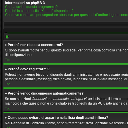
Informazioni su phpBB 3
Chi ha scritto questo programma?
Perché la caratteristica X non è disponibile?
Chi devo contattare per segnalare abusi e/o per questioni d’ordine legale con
» Perché non riesco a connettermi?
Ci sono svariati motivi per cui questo succede. Per prima cosa controlla che nom
di configurazione.
Top
» Perché devo registrarmi?
Potresti non averne bisogno: dipende dagli amministratori se è necessario regist
personale definibile, messaggistica privata, la possibilità di inviare messaggi di 
Top
» Perché vengo disconnesso automaticamente?
Se non selezioni
Connessione automatica ad ogni visita
il sistema ti terrà con
ma ricorda che questo non è consigliato se ti colleghi da un PC usato anche da altr
Top
» Come posso evitare di apparire nella lista degli utenti in linea?
Nel Pannello di Controllo Utente, sotto “Preferenze”, trovi l’opzione
Nascondi il t