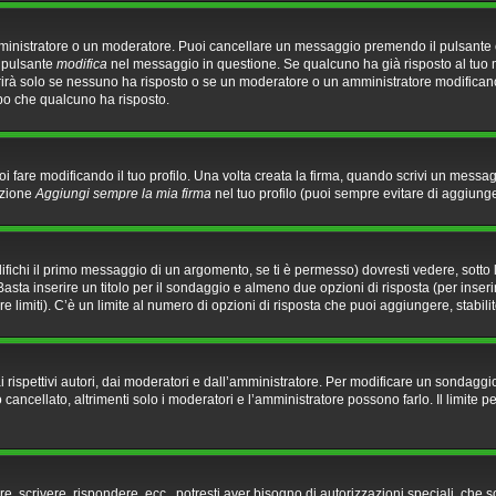
mministratore o un moderatore. Puoi cancellare un messaggio premendo il pulsante
l pulsante
modifica
nel messaggio in questione. Se qualcuno ha già risposto al tuo m
rirà solo se nessuno ha risposto o se un moderatore o un amministratore modifica
o che qualcuno ha risposto.
fare modificando il tuo profilo. Una volta creata la firma, quando scrivi un messa
pzione
Aggiungi sempre la mia firma
nel tuo profilo (puoi sempre evitare di aggiun
chi il primo messaggio di un argomento, se ti è permesso) dovresti vedere, sotto l
Basta inserire un titolo per il sondaggio e almeno due opzioni di risposta (per inseri
re limiti). C’è un limite al numero di opzioni di risposta che puoi aggiungere, stabili
rispettivi autori, dai moderatori e dall’amministratore. Per modificare un sondaggio
ncellato, altrimenti solo i moderatori e l’amministratore possono farlo. Il limite 
re, scrivere, rispondere, ecc., potresti aver bisogno di autorizzazioni speciali, che