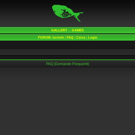
GALLERY
:::
GAMES
FORUM:
Iscriviti
|
FAQ
|
Cerca
|
Login
FAQ (Domande Frequenti)