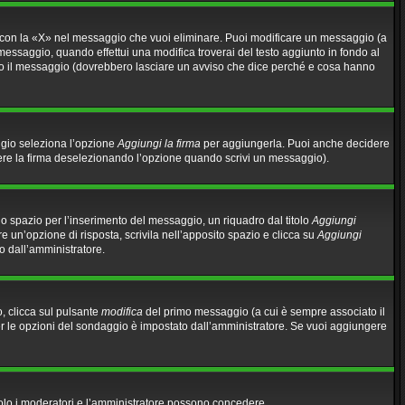
 con la «X» nel messaggio che vuoi eliminare. Puoi modificare un messaggio (a
essaggio, quando effettui una modifica troverai del testo aggiunto in fondo al
no il messaggio (dovrebbero lasciare un avviso che dice perché e cosa hanno
ggio seleziona l’opzione
Aggiungi la firma
per aggiungerla. Puoi anche decidere
gere la firma deselezionando l’opzione quando scrivi un messaggio).
o spazio per l’inserimento del messaggio, un riquadro dal titolo
Aggiungi
re un’opzione di risposta, scrivila nell’apposito spazio e clicca su
Aggiungi
to dall’amministratore.
, clicca sul pulsante
modifica
del primo messaggio (a cui è sempre associato il
per le opzioni del sondaggio è impostato dall’amministratore. Se vuoi aggiungere
 solo i moderatori e l’amministratore possono concedere.