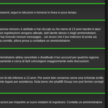
assword
, segui le istruzioni e tornerai in linea in poco tempo.
azione minore» è abilitato e hai cliccato su
Ho meno di 13 anni
mentre ti stavi
ove registrazioni vengano attivate, dall’utente stesso o dagli amministratori,
n hai ricevuto nessun messaggio... sei sicuro che il tuo indirizzo di posta sia
ia corretto, allora prova a contattare un amministratore.
mministratore abbia cancellato o disattivato il tuo account per qualche ragione.
ovamente e cerca di farti coinvolgere maggiormente nelle discussioni.
ri di età inferiore a 13 anni. Per avere tale consenso serve una richiesta scritta
sulente legale per assistenza. Nota bene che phpBB Group non può fornire consigli
razioni per impedire ai nuovi visitatori di registrarsi. Contatta un amministratore