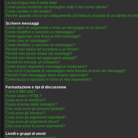
La mia lingua non è nella lista!
Come posso mostrare un’immagine sotto il mio nome utente?
Come cambio il mio livello?
Perché quando clicco sul collegamento all’indirizzo di posta di un utente mi ch
Scrivere messaggi
Come apro un argomento o invio un messaggio in un forum?
Come modifico o cancello un messaggio?
Come aggiungo una firma ai miei messaggi?
Come creo un sondaggio?
Come modifico o cancello un sondaggio?
Perché non riesco ad accedere a un forum?
Perché non posso votare nei sondaggi?
Perché non riesco ad aggiungere allegati?
Perché ho ricevuto un richiamo?
Come posso segnalare messaggi ai moderatori?
Che cos’è il pulsante di salvataggio nella finestra di invio dei messaggi?
Perché il mio messaggio deve essere approvato?
Come faccio a spostare in cima un mio argomento?
Formattazione e tipi di discussione
Cos’è il BBCode?
Posso usare l’HTML?
Cosa sono le emoticon?
Posso inserire delle immagini?
Che cosa sono gli annunci globali?
Cosa sono gli annunci?
Cosa sono gli argomenti importanti?
Cosa sono gli argomenti chiusi?
Che cosa sono le icone argomenti?
Livelli e gruppi di utenti