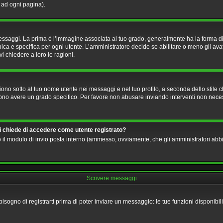
o ad ogni pagina).
i. La prima è l’immagine associata al tuo grado, generalmente ha la forma di stelle
a e specifica per ogni utente. L’amministratore decide se abilitare o meno gli avat
i chiedere a loro le ragioni.
no sotto al tuo nome utente nei messaggi e nel tuo profilo, a seconda dello stile che 
ossono avere un grado specifico. Per favore non abusare inviando interventi non necess
mi chiede di accedere come utente registrato?
ndo il modulo di invio posta interno (ammesso, ovviamente, che gli amministratori ab
Scrivere messaggi
bisogno di registrarti prima di poter inviare un messaggio: le tue funzioni disponibi