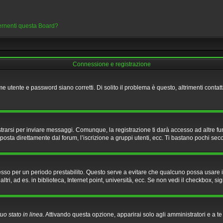
cernenti questa Board?
Connessione e registrazione
e utente e password siano corretti. Di solito il problema è questo, altrimenti conta
rarsi per inviare messaggi. Comunque, la registrazione ti darà accesso ad altre fun
posta direttamente dal forum, l’iscrizione a gruppi utenti, ecc. Ti bastano pochi seco
nesso per un periodo prestabilito. Questo serve a evitare che qualcuno possa usare
i, ad es. in biblioteca, Internet point, università, ecc. Se non vedi il checkbox, sig
uo stato in linea
. Attivando questa opzione, apparirai solo agli amministratori e a t