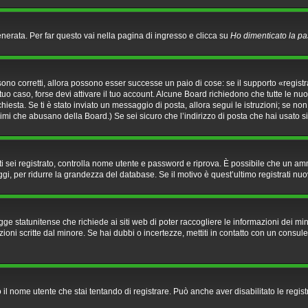
rata. Per far questo vai nella pagina di ingresso e clicca su
Ho dimenticato la p
ono corretti, allora possono esser successe un paio di cose: se il supporto «registr
 tuo caso, forse devi attivare il tuo account. Alcune Board richiedono che tutte le nu
richiesta. Se ti è stato inviato un messaggio di posta, allora segui le istruzioni; se no
onimi che abusano della Board.) Se sei sicuro che l’indirizzo di posta che hai usato s
he ti sei registrato, controlla nome utente e password e riprova. È possibile che un a
gi, per ridurre la grandezza del database. Se il motivo è quest’ultimo registrati nu
e statunitense che richiede ai siti web di poter raccogliere le informazioni dei mino
azioni scritte dal minore. Se hai dubbi o incertezze, mettiti in contatto con un con
o il nome utente che stai tentando di registrare. Può anche aver disabilitato le regist