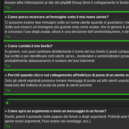
trovare altre informazioni al sito del phpBB Group (trovi il collegamento in fond
Top
» Come posso mostrare un’immagine sotto il mio nome utente?
Ci possono essere due immagini sotto un nome utente quando si guardano i messagg
Sotto può esserci un’immagine piú grande nota come avatar, che in genere è unic
è concesso l’uso degli avatar, allora è una decisione dell’amministrazione, e dev
Top
» Come cambio il mio livello?
In genere, non puoi cambiare direttamente il nome del tuo livello (i gradi compaio
hai scritto e per identificare certi utenti; ad es., moderatori e amministratori p
probabilmente abbasseranno il numero dei tuoi interventi.
Top
» Perché quando clicco sul collegamento all’indirizzo di posta di un utente 
Solo gli utenti registrati possono inviare messaggi di posta ad altri utenti usa
malevolo del sistema di posta da parte di utenti anonimi.
Top
» Come apro un argomento o invio un messaggio in un forum?
Facile, premi il pulsante nelle pagine dei forum o degli argomenti. Potresti aver 
aprire nuovi argomenti
,
Puoi votare nei sondaggi
, ecc.).
Top