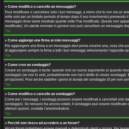
» Come modifico o cancello un messaggio?
Puoi modificare o cancellare solo i tuoi messaggi, a meno che tu non sia un a
volte solo per un limitato periodo di tempo dopo il suo inserimento) premendo i
messaggio dove viene mostrato quante volte l’hai modificato. Questo non appa
modificato). Un utente normale in genere non può cancellare un messaggio dop
Top
» Come aggiungo una firma ai miei messaggi?
Per aggiungere una firma a un messaggio devi prima crearne una, cosa che puoi 
di aggiungere sempre la firma a tutti i tuoi messaggi selezionando l’apposita o
Top
» Come creo un sondaggio?
Creare un sondaggio è facile: quando inizi un nuovo argomento (o quando modifi
sondaggio
(se non lo vedi, probabilmente non hai il diritto di creare sondaggi). 
un’opzione
). Puoi anche stabilire i giorni di durata del sondaggio (0 per non por
Top
» Come modifico o cancello un sondaggio?
Come per i messaggi, i sondaggi possono essere modificati e cancellati solo dai 
sondaggio). Se nessuno ha ancora votato, il sondaggio può essere modificato o ca
ulteriori opzioni, contatta l’amministratore.
Top
» Perché non riesco ad accedere a un forum?
Alcuni forum potrebbero essere riservati a determinati utenti o gruppi. Per legge