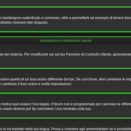
ti mantengono autenticato e connesso, oltre a permetterti ad esempio di tenere tracci
otrebbe risolvere tale disguido.
Impostazioni e preferenze utente
base del sistema. Per modificarle vai sul tuo Pannello di Controllo Utente; genera
e quella di un fuso orario differente dal tuo. Se cosí fosse, devi cambiare le impost
o cambiare il fuso orario e molte impostazioni.
 il motivo può essere l’ora legale. Il forum non è programmato per calcolare le differe
o orario diverso per far coincidere l’ora mostrata colla tua.
lo ha tradotto nella tua lingua. Prova a chiedere agli amministratori se è possibile