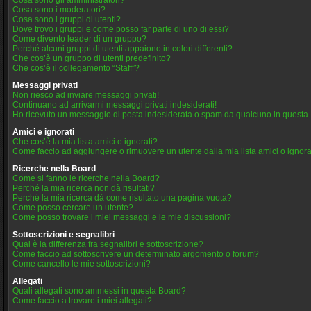
Cosa sono gli amministratori?
Cosa sono i moderatori?
Cosa sono i gruppi di utenti?
Dove trovo i gruppi e come posso far parte di uno di essi?
Come divento leader di un gruppo?
Perché alcuni gruppi di utenti appaiono in colori differenti?
Che cos’è un gruppo di utenti predefinito?
Che cos’è il collegamento “Staff”?
Messaggi privati
Non riesco ad inviare messaggi privati!
Continuano ad arrivarmi messaggi privati indesiderati!
Ho ricevuto un messaggio di posta indesiderata o spam da qualcuno in questa
Amici e ignorati
Che cos’è la mia lista amici e ignorati?
Come faccio ad aggiungere o rimuovere un utente dalla mia lista amici o ignora
Ricerche nella Board
Come si fanno le ricerche nella Board?
Perché la mia ricerca non dà risultati?
Perché la mia ricerca dà come risultato una pagina vuota?
Come posso cercare un utente?
Come posso trovare i miei messaggi e le mie discussioni?
Sottoscrizioni e segnalibri
Qual è la differenza fra segnalibri e sottoscrizione?
Come faccio ad sottoscrivere un determinato argomento o forum?
Come cancello le mie sottoscrizioni?
Allegati
Quali allegati sono ammessi in questa Board?
Come faccio a trovare i miei allegati?