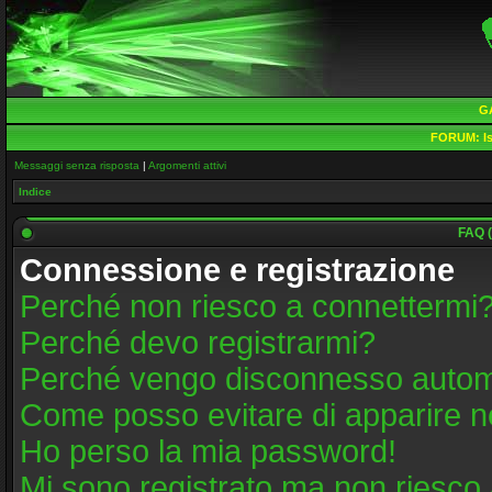
G
FORUM:
Is
Messaggi senza risposta
|
Argomenti attivi
Indice
FAQ (
Connessione e registrazione
Perché non riesco a connettermi
Perché devo registrarmi?
Perché vengo disconnesso auto
Come posso evitare di apparire nell
Ho perso la mia password!
Mi sono registrato ma non riesco 