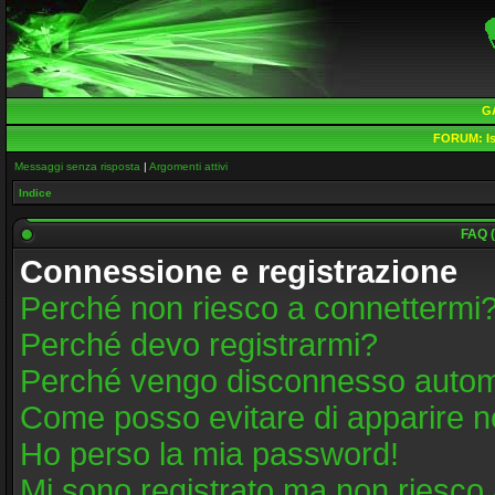
G
FORUM:
Is
Messaggi senza risposta
|
Argomenti attivi
Indice
FAQ (
Connessione e registrazione
Perché non riesco a connettermi
Perché devo registrarmi?
Perché vengo disconnesso auto
Come posso evitare di apparire nell
Ho perso la mia password!
Mi sono registrato ma non riesco 