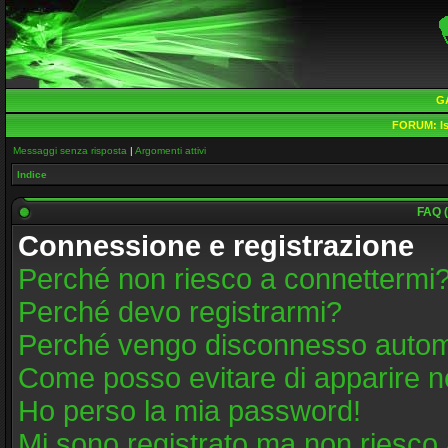
G
FORUM:
Is
Messaggi senza risposta
|
Argomenti attivi
Indice
FAQ (
Connessione e registrazione
Perché non riesco a connettermi
Perché devo registrarmi?
Perché vengo disconnesso auto
Come posso evitare di apparire nell
Ho perso la mia password!
Mi sono registrato ma non riesco 