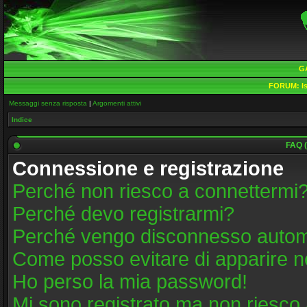
G
FORUM:
Is
Messaggi senza risposta
|
Argomenti attivi
Indice
FAQ (
Connessione e registrazione
Perché non riesco a connettermi
Perché devo registrarmi?
Perché vengo disconnesso auto
Come posso evitare di apparire nell
Ho perso la mia password!
Mi sono registrato ma non riesco 