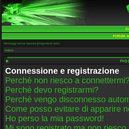
G
FORUM:
Is
Messaggi senza risposta
|
Argomenti attivi
Indice
FAQ (
Connessione e registrazione
Perché non riesco a connettermi
Perché devo registrarmi?
Perché vengo disconnesso auto
Come posso evitare di apparire nell
Ho perso la mia password!
Mi sono registrato ma non riesco 