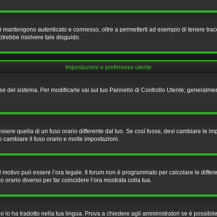
ti mantengono autenticato e connesso, oltre a permetterti ad esempio di tenere tracci
otrebbe risolvere tale disguido.
Impostazioni e preferenze utente
base del sistema. Per modificarle vai sul tuo Pannello di Controllo Utente; genera
e quella di un fuso orario differente dal tuo. Se cosí fosse, devi cambiare le impost
o cambiare il fuso orario e molte impostazioni.
 il motivo può essere l’ora legale. Il forum non è programmato per calcolare le differe
o orario diverso per far coincidere l’ora mostrata colla tua.
lo ha tradotto nella tua lingua. Prova a chiedere agli amministratori se è possibile