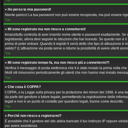
Top
» Ho perso la mia password!
Niente panico! La tua password non può essere recuperata, ma può essere rigene
Top
» Mi sono registrato ma non riesco a connettermi!
Innanzitutto controlla di aver inserito nome utente e password esattamente. Se s
registrando, allora devi seguire le istruzioni che hai ricevuto. Se questo non è il
prima di poter entrare. Quando ti registri ti verrà detto che tipo di attivazione è 
valido? (L’attivazione via posta serve a ridurre la possibilità di avere utenti an
Top
» Mi sono registrato tempo fa, ma non riesco piú a connettermi?!
Verifica il messaggio di posta elettronica che ti è stato inviato la prima volta c
Molti siti rimuovono periodicamente gli utenti che non hanno mai inviato messag
Top
» Che cosa è COPPA?
COPPA, o la Legge sulla privacy per la protezione dei minori del 1998, è una legg
da parte del genitore o tutore legale, permettendo la registrazione delle inform
legali e non è un punto di contatto per questioni legali, tranne come descritto.
Top
» Perché non riesco a registrarmi?
È possibile che il gestore del sito abbia bannato il tuo indirizzo IP oppure vietat
per avere assistenza.