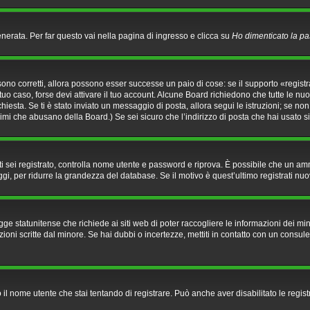
rata. Per far questo vai nella pagina di ingresso e clicca su
Ho dimenticato la p
ono corretti, allora possono esser successe un paio di cose: se il supporto «registr
 tuo caso, forse devi attivare il tuo account. Alcune Board richiedono che tutte le nu
richiesta. Se ti è stato inviato un messaggio di posta, allora segui le istruzioni; se no
onimi che abusano della Board.) Se sei sicuro che l’indirizzo di posta che hai usato s
he ti sei registrato, controlla nome utente e password e riprova. È possibile che un a
gi, per ridurre la grandezza del database. Se il motivo è quest’ultimo registrati nu
e statunitense che richiede ai siti web di poter raccogliere le informazioni dei mino
azioni scritte dal minore. Se hai dubbi o incertezze, mettiti in contatto con un con
o il nome utente che stai tentando di registrare. Può anche aver disabilitato le regist