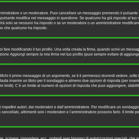
mministratore o un moderatore. Puoi cancellare un messaggio premendo il pulsante
l pulsante
modifica
nel messaggio in questione. Se qualcuno ha già risposto al tuo m
rirà solo se nessuno ha risposto o se un moderatore o un amministratore modifica
o che qualcuno ha risposto.
fare modificando il tuo profilo. Una volta creata la firma, quando scrivi un messa
pzione
Aggiungi sempre la mia firma
nel tuo profilo (puoi sempre evitare di aggiun
chi il primo messaggio di un argomento, se ti è permesso) dovresti vedere, sotto l
Basta inserire un titolo per il sondaggio e almeno due opzioni di risposta (per inseri
re limiti). C’è un limite al numero di opzioni di risposta che puoi aggiungere, stabili
rispettivi autori, dai moderatori e dall’amministratore. Per modificare un sondaggio
ncellato, altrimenti solo i moderatori e l’amministratore possono farlo. Il limite 
re, scrivere, rispondere, ecc., potresti aver bisogno di autorizzazioni speciali, che