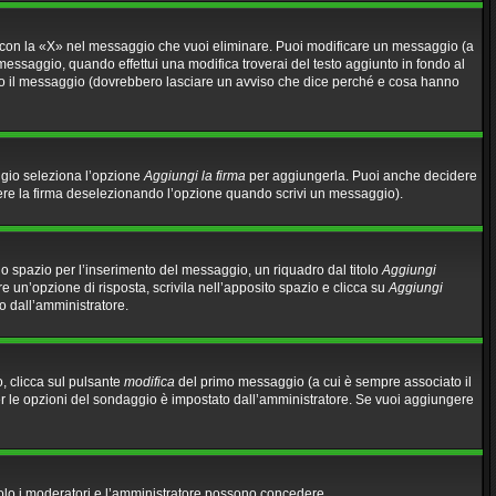
 con la «X» nel messaggio che vuoi eliminare. Puoi modificare un messaggio (a
essaggio, quando effettui una modifica troverai del testo aggiunto in fondo al
no il messaggio (dovrebbero lasciare un avviso che dice perché e cosa hanno
ggio seleziona l’opzione
Aggiungi la firma
per aggiungerla. Puoi anche decidere
gere la firma deselezionando l’opzione quando scrivi un messaggio).
o spazio per l’inserimento del messaggio, un riquadro dal titolo
Aggiungi
re un’opzione di risposta, scrivila nell’apposito spazio e clicca su
Aggiungi
to dall’amministratore.
, clicca sul pulsante
modifica
del primo messaggio (a cui è sempre associato il
per le opzioni del sondaggio è impostato dall’amministratore. Se vuoi aggiungere
 solo i moderatori e l’amministratore possono concedere.