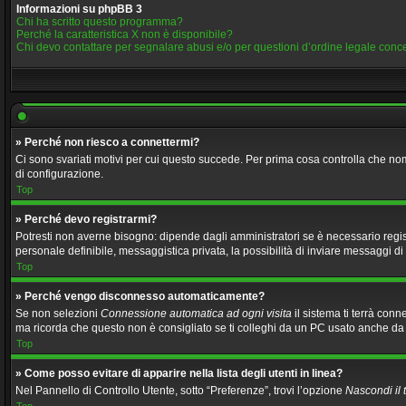
Informazioni su phpBB 3
Chi ha scritto questo programma?
Perché la caratteristica X non è disponibile?
Chi devo contattare per segnalare abusi e/o per questioni d’ordine legale con
» Perché non riesco a connettermi?
Ci sono svariati motivi per cui questo succede. Per prima cosa controlla che nom
di configurazione.
Top
» Perché devo registrarmi?
Potresti non averne bisogno: dipende dagli amministratori se è necessario regist
personale definibile, messaggistica privata, la possibilità di inviare messaggi di 
Top
» Perché vengo disconnesso automaticamente?
Se non selezioni
Connessione automatica ad ogni visita
il sistema ti terrà con
ma ricorda che questo non è consigliato se ti colleghi da un PC usato anche da altr
Top
» Come posso evitare di apparire nella lista degli utenti in linea?
Nel Pannello di Controllo Utente, sotto “Preferenze”, trovi l’opzione
Nascondi il t