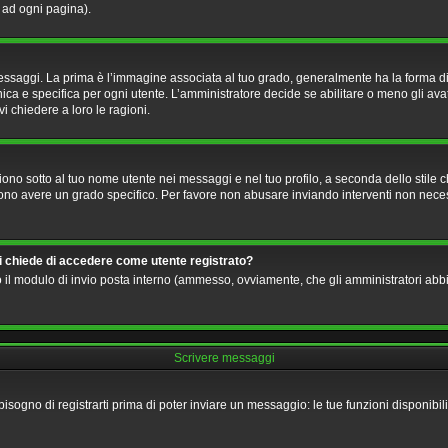
o ad ogni pagina).
i. La prima è l’immagine associata al tuo grado, generalmente ha la forma di stelle
a e specifica per ogni utente. L’amministratore decide se abilitare o meno gli avat
i chiedere a loro le ragioni.
no sotto al tuo nome utente nei messaggi e nel tuo profilo, a seconda dello stile che 
ossono avere un grado specifico. Per favore non abusare inviando interventi non necess
mi chiede di accedere come utente registrato?
ndo il modulo di invio posta interno (ammesso, ovviamente, che gli amministratori ab
Scrivere messaggi
bisogno di registrarti prima di poter inviare un messaggio: le tue funzioni disponibi