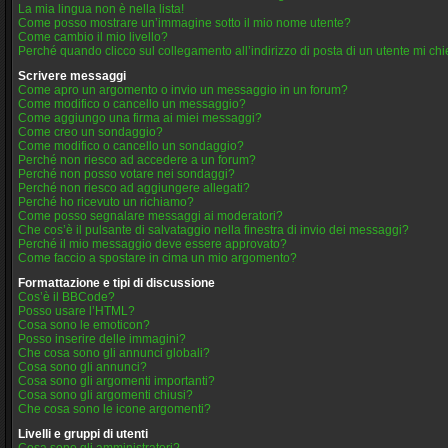
La mia lingua non è nella lista!
Come posso mostrare un’immagine sotto il mio nome utente?
Come cambio il mio livello?
Perché quando clicco sul collegamento all’indirizzo di posta di un utente mi ch
Scrivere messaggi
Come apro un argomento o invio un messaggio in un forum?
Come modifico o cancello un messaggio?
Come aggiungo una firma ai miei messaggi?
Come creo un sondaggio?
Come modifico o cancello un sondaggio?
Perché non riesco ad accedere a un forum?
Perché non posso votare nei sondaggi?
Perché non riesco ad aggiungere allegati?
Perché ho ricevuto un richiamo?
Come posso segnalare messaggi ai moderatori?
Che cos’è il pulsante di salvataggio nella finestra di invio dei messaggi?
Perché il mio messaggio deve essere approvato?
Come faccio a spostare in cima un mio argomento?
Formattazione e tipi di discussione
Cos’è il BBCode?
Posso usare l’HTML?
Cosa sono le emoticon?
Posso inserire delle immagini?
Che cosa sono gli annunci globali?
Cosa sono gli annunci?
Cosa sono gli argomenti importanti?
Cosa sono gli argomenti chiusi?
Che cosa sono le icone argomenti?
Livelli e gruppi di utenti