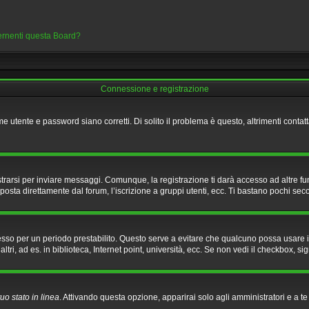
cernenti questa Board?
Connessione e registrazione
e utente e password siano corretti. Di solito il problema è questo, altrimenti conta
rarsi per inviare messaggi. Comunque, la registrazione ti darà accesso ad altre fun
posta direttamente dal forum, l’iscrizione a gruppi utenti, ecc. Ti bastano pochi seco
nesso per un periodo prestabilito. Questo serve a evitare che qualcuno possa usare
i, ad es. in biblioteca, Internet point, università, ecc. Se non vedi il checkbox, sig
uo stato in linea
. Attivando questa opzione, apparirai solo agli amministratori e a t