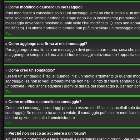
» Come modifico o cancello un messaggio?
Puoi modificare o cancellare solo i tuoi messaggi, a meno che tu non sia un a
volte solo per un limitato periodo di tempo dopo il suo inserimento) premendo i
messaggio dove viene mostrato quante volte l’hai modificato. Questo non appa
modificato). Un utente normale in genere non può cancellare un messaggio dop
Top
» Come aggiungo una firma ai miei messaggi?
Per aggiungere una firma a un messaggio devi prima crearne una, cosa che puoi 
di aggiungere sempre la firma a tutti i tuoi messaggi selezionando l’apposita o
Top
» Come creo un sondaggio?
Creare un sondaggio è facile: quando inizi un nuovo argomento (o quando modifi
sondaggio
(se non lo vedi, probabilmente non hai il diritto di creare sondaggi). 
un’opzione
). Puoi anche stabilire i giorni di durata del sondaggio (0 per non por
Top
» Come modifico o cancello un sondaggio?
Come per i messaggi, i sondaggi possono essere modificati e cancellati solo dai 
sondaggio). Se nessuno ha ancora votato, il sondaggio può essere modificato o ca
ulteriori opzioni, contatta l’amministratore.
Top
» Perché non riesco ad accedere a un forum?
Alcuni forum potrebbero essere riservati a determinati utenti o gruppi. Per legge