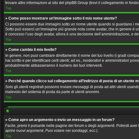
trovare altre informazioni al sito del phpBB Group (trovi il collegamento in fond
Top
» Come posso mostrare un’immagine sotto il mio nome utente?
Ci possono essere due immagini sotto un nome utente quando si guardano i messagg
Sotto può esserci un’immagine piú grande nota come avatar, che in genere è unic
è concesso l’uso degli avatar, allora è una decisione dell’amministrazione, e dev
Top
» Come cambio il mio livello?
In genere, non puoi cambiare direttamente il nome del tuo livello (i gradi compaio
hai scritto e per identificare certi utenti; ad es., moderatori e amministratori p
probabilmente abbasseranno il numero dei tuoi interventi.
Top
» Perché quando clicco sul collegamento all’indirizzo di posta di un utente 
Solo gli utenti registrati possono inviare messaggi di posta ad altri utenti usa
malevolo del sistema di posta da parte di utenti anonimi.
Top
» Come apro un argomento o invio un messaggio in un forum?
Facile, premi il pulsante nelle pagine dei forum o degli argomenti. Potresti aver 
aprire nuovi argomenti
,
Puoi votare nei sondaggi
, ecc.).
Top