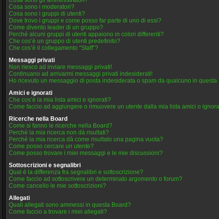
Cosa sono gli amministratori?
Cosa sono i moderatori?
Cosa sono i gruppi di utenti?
Dove trovo i gruppi e come posso far parte di uno di essi?
Come divento leader di un gruppo?
Perché alcuni gruppi di utenti appaiono in colori differenti?
Che cos’è un gruppo di utenti predefinito?
Che cos’è il collegamento “Staff”?
Messaggi privati
Non riesco ad inviare messaggi privati!
Continuano ad arrivarmi messaggi privati indesiderati!
Ho ricevuto un messaggio di posta indesiderata o spam da qualcuno in questa
Amici e ignorati
Che cos’è la mia lista amici e ignorati?
Come faccio ad aggiungere o rimuovere un utente dalla mia lista amici o ignora
Ricerche nella Board
Come si fanno le ricerche nella Board?
Perché la mia ricerca non dà risultati?
Perché la mia ricerca dà come risultato una pagina vuota?
Come posso cercare un utente?
Come posso trovare i miei messaggi e le mie discussioni?
Sottoscrizioni e segnalibri
Qual è la differenza fra segnalibri e sottoscrizione?
Come faccio ad sottoscrivere un determinato argomento o forum?
Come cancello le mie sottoscrizioni?
Allegati
Quali allegati sono ammessi in questa Board?
Come faccio a trovare i miei allegati?