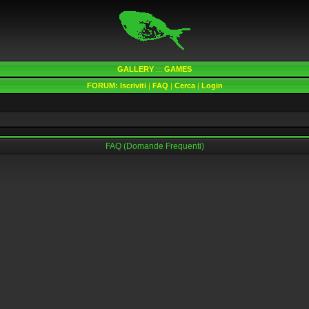
GALLERY
:::
GAMES
FORUM:
Iscriviti
|
FAQ
|
Cerca
|
Login
FAQ (Domande Frequenti)