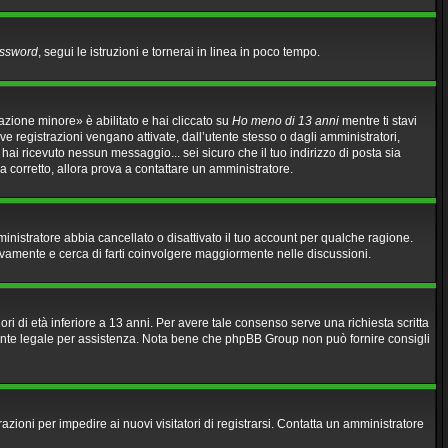
assword
, segui le istruzioni e tornerai in linea in poco tempo.
azione minore» è abilitato e hai cliccato su
Ho meno di 13 anni
mentre ti stavi
ove registrazioni vengano attivate, dall’utente stesso o dagli amministratori,
n hai ricevuto nessun messaggio... sei sicuro che il tuo indirizzo di posta sia
ia corretto, allora prova a contattare un amministratore.
mministratore abbia cancellato o disattivato il tuo account per qualche ragione.
ovamente e cerca di farti coinvolgere maggiormente nelle discussioni.
ri di età inferiore a 13 anni. Per avere tale consenso serve una richiesta scritta
sulente legale per assistenza. Nota bene che phpBB Group non può fornire consigli
razioni per impedire ai nuovi visitatori di registrarsi. Contatta un amministratore