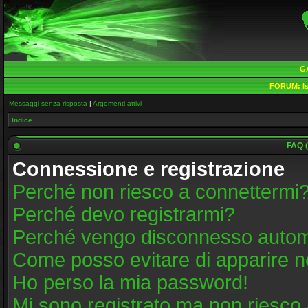
G
FORUM:
Is
Messaggi senza risposta
|
Argomenti attivi
Indice
FAQ (
Connessione e registrazione
Perché non riesco a connettermi
Perché devo registrarmi?
Perché vengo disconnesso auto
Come posso evitare di apparire nell
Ho perso la mia password!
Mi sono registrato ma non riesco 