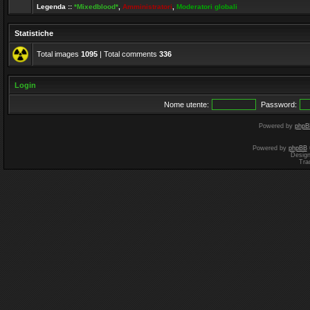
Legenda ::
*Mixedblood*
,
Amministratori
,
Moderatori globali
Statistiche
Total images
1095
| Total comments
336
Login
Nome utente:
Password:
Powered by
phpB
Powered by
phpBB
Desig
Tra