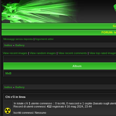
G
FORUM:
Is
Messaggi senza risposta
|
Argomenti attivi
Indice
»
Gallery
View recent images
|
View random images
|
View recent comments
|
View top rated image
Album
MxB
Indice
»
Gallery
Chi c’è in linea
In totale c’è
1
utente connesso :: 0 iscritti, 0 nascosti e 1 ospite (basato sugli utenti a
Record di utenti connessi:
412
registrato il 16 mag 2024, 23:44
Iscritti connessi: Nessuno