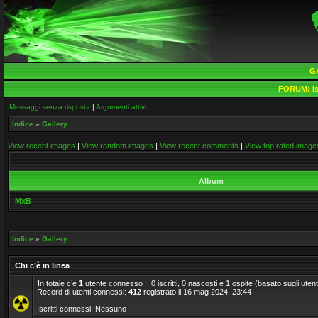
G
FORUM:
Is
Messaggi senza risposta
|
Argomenti attivi
Indice
»
Gallery
View recent images
|
View random images
|
View recent comments
|
View top rated image
Album
MxB
Indice
»
Gallery
Chi c’è in linea
In totale c’è
1
utente connesso :: 0 iscritti, 0 nascosti e 1 ospite (basato sugli utenti a
Record di utenti connessi:
412
registrato il 16 mag 2024, 23:44
Iscritti connessi: Nessuno