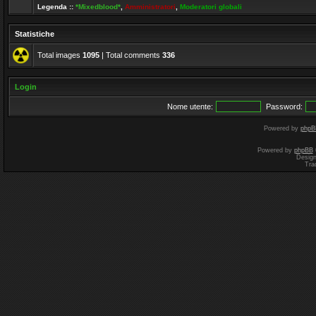
Legenda ::
*Mixedblood*
,
Amministratori
,
Moderatori globali
Statistiche
Total images
1095
| Total comments
336
Login
Nome utente:
Password:
Powered by
phpB
Powered by
phpBB
Desig
Tra