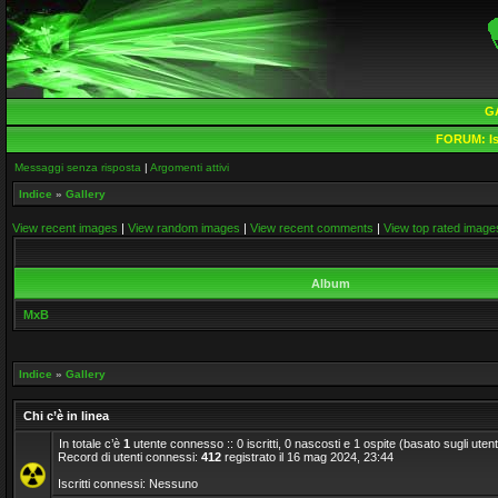
G
FORUM:
Is
Messaggi senza risposta
|
Argomenti attivi
Indice
»
Gallery
View recent images
|
View random images
|
View recent comments
|
View top rated image
Album
MxB
Indice
»
Gallery
Chi c’è in linea
In totale c’è
1
utente connesso :: 0 iscritti, 0 nascosti e 1 ospite (basato sugli utenti a
Record di utenti connessi:
412
registrato il 16 mag 2024, 23:44
Iscritti connessi: Nessuno