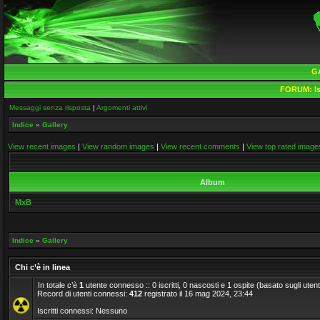
G
FORUM:
Is
Messaggi senza risposta
|
Argomenti attivi
Indice
»
Gallery
View recent images
|
View random images
|
View recent comments
|
View top rated image
Album
MxB
Indice
»
Gallery
Chi c’è in linea
In totale c’è
1
utente connesso :: 0 iscritti, 0 nascosti e 1 ospite (basato sugli utenti a
Record di utenti connessi:
412
registrato il 16 mag 2024, 23:44
Iscritti connessi: Nessuno