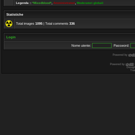
Legenda ::
*Mixedblood*
,
Amministratori
,
Moderatori globali
Statistiche
Total images
1095
| Total comments
336
Login
Nome utente:
Password:
Powered by
phpB
Powered by
phpBB
Desig
Tra