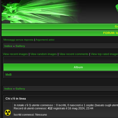
G
FORUM:
Is
Messaggi senza risposta
|
Argomenti attivi
Indice
»
Gallery
View recent images
|
View random images
|
View recent comments
|
View top rated image
Album
MxB
Indice
»
Gallery
Chi c’è in linea
In totale c’è
1
utente connesso :: 0 iscritti, 0 nascosti e 1 ospite (basato sugli utenti a
Record di utenti connessi:
412
registrato il 16 mag 2024, 23:44
Iscritti connessi: Nessuno