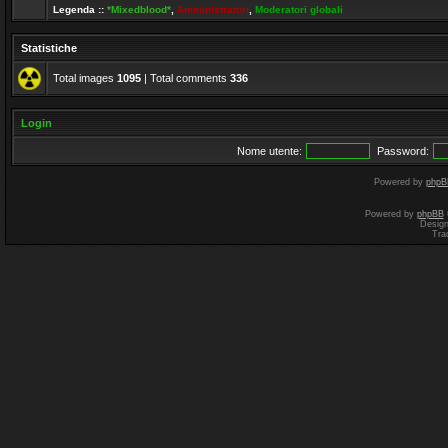
Legenda ::
*Mixedblood*
,
Amministratori
,
Moderatori globali
Statistiche
Total images
1095
| Total comments
336
Login
Nome utente:
Password:
Powered by
phpB
Powered by
phpBB
Desig
Tra