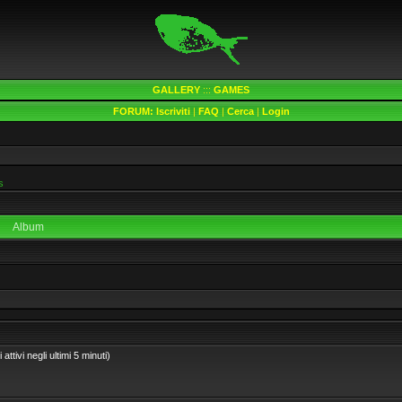
GALLERY
:::
GAMES
FORUM:
Iscriviti
|
FAQ
|
Cerca
|
Login
s
Album
ttivi negli ultimi 5 minuti)