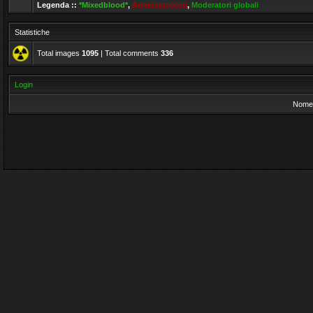
Legenda ::
*Mixedblood*
,
Amministratori
,
Moderatori globali
Statistiche
Total images
1095
| Total comments
336
Login
Nome 