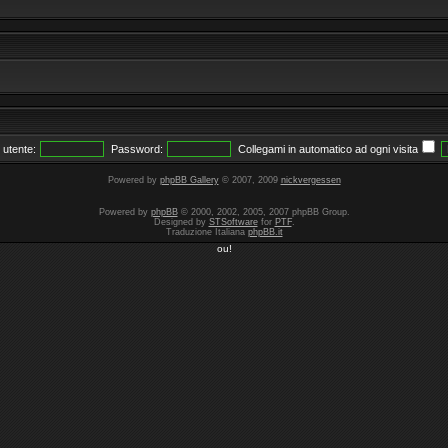
utente:
Password:
Collegami in automatico ad ogni visita
Powered by
phpBB Gallery
© 2007, 2009
nickvergessen
Powered by
phpBB
© 2000, 2002, 2005, 2007 phpBB Group.
Designed by
STSoftware
for
PTF
.
Traduzione Italiana
phpBB.it
ou!