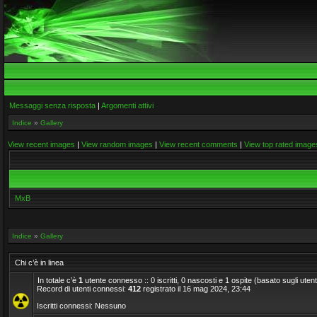
Messaggi senza risposta
|
Argomenti attivi
Indice
»
Gallery
View recent images
|
View random images
|
View recent comments
|
View top rated image
MxB
Indice
»
Gallery
Chi c’è in linea
In totale c’è
1
utente connesso :: 0 iscritti, 0 nascosti e 1 ospite (basato sugli utenti a
Record di utenti connessi:
412
registrato il 16 mag 2024, 23:44
Iscritti connessi: Nessuno