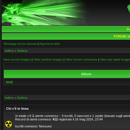
G
FORUM:
Is
Messaggi senza risposta
|
Argomenti attivi
Indice
»
Gallery
View recent images
|
View random images
|
View recent comments
|
View top rated image
Album
MxB
Indice
»
Gallery
Chi c’è in linea
In totale c’è
1
utente connesso :: 0 iscritti, 0 nascosti e 1 ospite (basato sugli utenti a
Record di utenti connessi:
412
registrato il 16 mag 2024, 23:44
Iscritti connessi: Nessuno