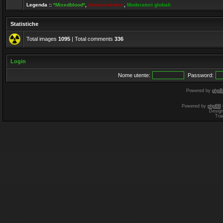
Legenda ::
*Mixedblood*
,
Amministratori
,
Moderatori globali
Statistiche
Total images
1095
| Total comments
336
Login
Nome utente:
Password:
Powered by
phpB
Powered by
phpBB
Desig
Tra