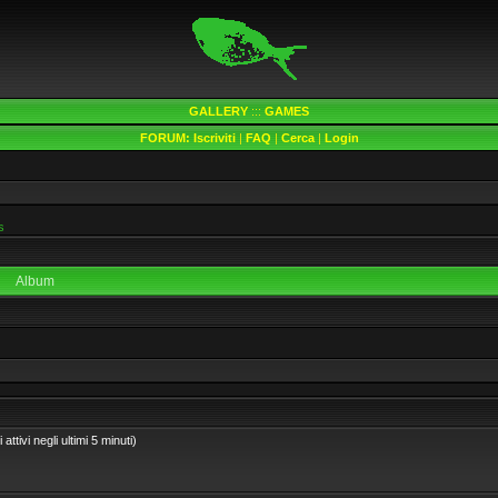
GALLERY
:::
GAMES
FORUM:
Iscriviti
|
FAQ
|
Cerca
|
Login
s
Album
ttivi negli ultimi 5 minuti)