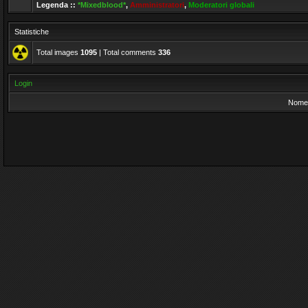
Legenda ::
*Mixedblood*
,
Amministratori
,
Moderatori globali
Statistiche
Total images
1095
| Total comments
336
Login
Nome 