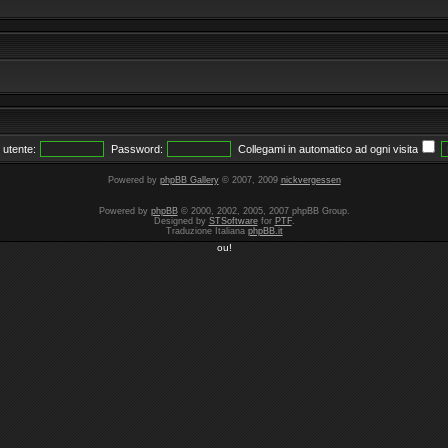
utente:
Password:
Collegami in automatico ad ogni visita
Powered by
phpBB Gallery
© 2007, 2009
nickvergessen
Powered by
phpBB
© 2000, 2002, 2005, 2007 phpBB Group.
Designed by
STSoftware
for
PTF
.
Traduzione Italiana
phpBB.it
ou!