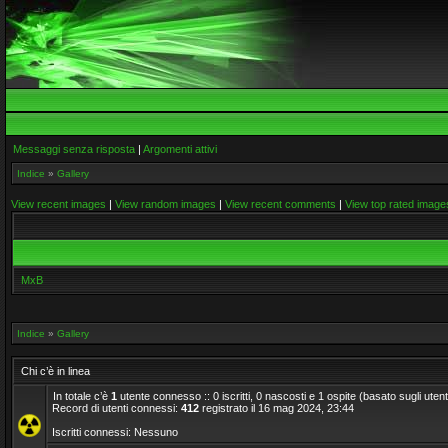
Messaggi senza risposta
|
Argomenti attivi
Indice
»
Gallery
View recent images
|
View random images
|
View recent comments
|
View top rated image
MxB
Indice
»
Gallery
Chi c’è in linea
In totale c’è
1
utente connesso :: 0 iscritti, 0 nascosti e 1 ospite (basato sugli utenti a
Record di utenti connessi:
412
registrato il 16 mag 2024, 23:44
Iscritti connessi: Nessuno