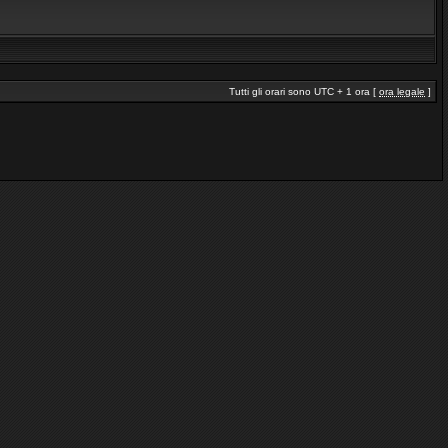
Tutti gli orari sono UTC + 1 ora [
ora legale
]