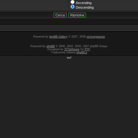
Ascending
Descending
Powered by
phpBB Gallery
© 2007, 2009
nickvergessen
Powered by
phpBB
© 2000, 2002, 2005, 2007 phpBB Group.
Designed by
STSoftware
for
PTF
.
Traduzione Italiana
phpBB.it
ou!