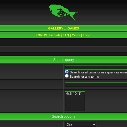
GALLERY
:::
GAMES
FORUM:
Iscriviti
|
FAQ
|
Cerca
|
Login
Search query
Search for all terms or use query as ente
Search for any terms
Search options