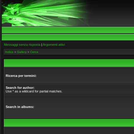
Messaggi senza risposta
|
Argomenti attivi
Indice
»
Gallery
»
Cerca
Ricerca per termini:
Search for author:
Use * as a wildcard for partial matches.
Search in albums: