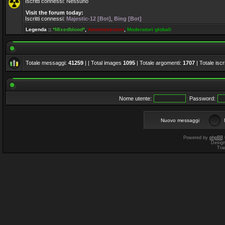
Iscritti connessi: Nessuno
Visit the forum today:
Iscritti connessi:
Majestic-12 [Bot]
,
Bing [Bot]
Legenda ::
*Mixedblood*
,
Amministratori
,
Moderatori globali
Totale messaggi:
41259
| | Total images
1095
| Totale argomenti:
1707
| Totale iscri
Nome utente:
Password:
Nuovo messaggi
Powered by
phpBB
Desig
Tra