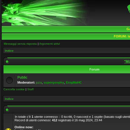
G
FORUM:
Is
Messaggi senza risposta
|
Argomenti attivi
Indice
*Mi
Forum
Public
Moderatori:
juza
,
supergoophy
,
EnigMaHC
Cancella cookie
|
Staff
Indice
In totale c’è
1
utente connesso :: 0 iscritti, 0 nascosti e 1 ospite (basato sugli utenti a
Record di utenti connessi:
412
registrato il 16 mag 2024, 23:44
Online now: