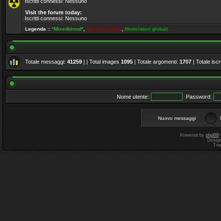
Iscritti connessi: Nessuno
Visit the forum today:
Iscritti connessi: Nessuno
Legenda ::
*Mixedblood*
,
Amministratori
,
Moderatori globali
Totale messaggi:
41259
| | Total images
1095
| Totale argomenti:
1707
| Totale iscri
Nome utente:
Password:
Nuovo messaggi
Powered by
phpBB
Desig
Tra