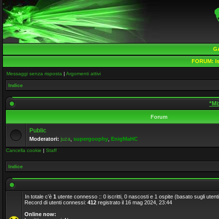
G
FORUM:
Is
Messaggi senza risposta
|
Argomenti attivi
Indice
*Mi
Forum
Public
Moderatori:
juza
,
supergoophy
,
EnigMaHC
Cancella cookie
|
Staff
Indice
In totale c’è
1
utente connesso :: 0 iscritti, 0 nascosti e 1 ospite (basato sugli utenti a
Record di utenti connessi:
412
registrato il 16 mag 2024, 23:44
Online now: