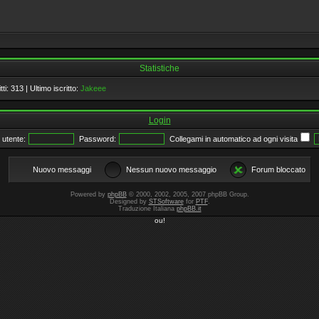
Statistiche
tti:
313
| Ultimo iscritto:
Jakeee
Login
utente:
Password:
Collegami in automatico ad ogni visita
Nuovo messaggi
Nessun nuovo messaggio
Forum bloccato
Powered by
phpBB
© 2000, 2002, 2005, 2007 phpBB Group.
Designed by
STSoftware
for
PTF
.
Traduzione Italiana
phpBB.it
ou!