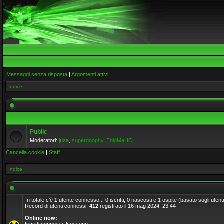
Messaggi senza risposta
|
Argomenti attivi
Indice
Public
Moderatori:
juza
,
supergoophy
,
EnigMaHC
Cancella cookie
|
Staff
Indice
In totale c’è
1
utente connesso :: 0 iscritti, 0 nascosti e 1 ospite (basato sugli utenti a
Record di utenti connessi:
412
registrato il 16 mag 2024, 23:44
Online now: