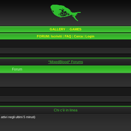
GALLERY
:::
GAMES
FORUM:
Iscriviti
|
FAQ
|
Cerca
|
Login
*MixedBlood* Forums
Forum
Chi c’è in linea
ttivi negli ultimi 5 minuti)