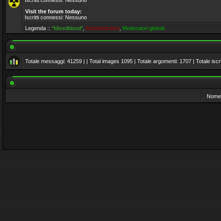
Iscritti connessi: Nessuno
Visit the forum today:
Iscritti connessi: Nessuno
Legenda ::
*Mixedblood*
,
Amministratori
,
Moderatori globali
Totale messaggi:
41259
| | Total images
1095
| Totale argomenti:
1707
| Totale iscri
Nome 