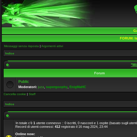
G
FORUM:
Is
Messaggi senza risposta
|
Argomenti attivi
Indice
*Mi
Forum
Public
Moderatori:
juza
,
supergoophy
,
EnigMaHC
Cancella cookie
|
Staff
Indice
In totale c’è
1
utente connesso :: 0 iscritti, 0 nascosti e 1 ospite (basato sugli utenti a
Record di utenti connessi:
412
registrato il 16 mag 2024, 23:44
Online now: