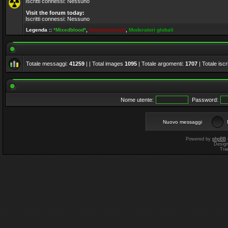
Iscritti connessi: Nessuno
Visit the forum today:
Iscritti connessi: Nessuno
Legenda ::
*Mixedblood*
,
Amministratori
,
Moderatori globali
Totale messaggi:
41259
| | Total images
1095
| Totale argomenti:
1707
| Totale iscri
Nome utente:
Password:
Nuovo messaggi
Powered by
phpBB
Desig
Tra