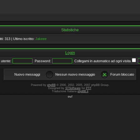
Statistiche
tti:
313
| Ultimo iscritto:
Jakeee
Login
utente:
Password:
Collegami in automatico ad ogni visita
Nuovo messaggi
Nessun nuovo messaggio
Forum bloccato
Powered by
phpBB
© 2000, 2002, 2005, 2007 phpBB Group.
Designed by
STSoftware
for
PTF
.
Traduzione Italiana
phpBB.it
ou!