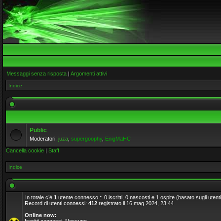
Messaggi senza risposta
|
Argomenti attivi
Indice
Public
Moderatori:
juza
,
supergoophy
,
EnigMaHC
Cancella cookie
|
Staff
Indice
In totale c’è
1
utente connesso :: 0 iscritti, 0 nascosti e 1 ospite (basato sugli utenti a
Record di utenti connessi:
412
registrato il 16 mag 2024, 23:44
Online now: