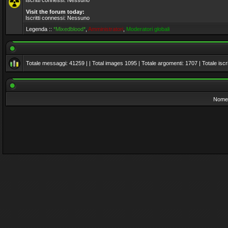
Iscritti connessi: Nessuno
Visit the forum today:
Iscritti connessi: Nessuno
Legenda ::
*Mixedblood*
,
Amministratori
,
Moderatori globali
Totale messaggi:
41259
| | Total images
1095
| Totale argomenti:
1707
| Totale iscri
Nome 