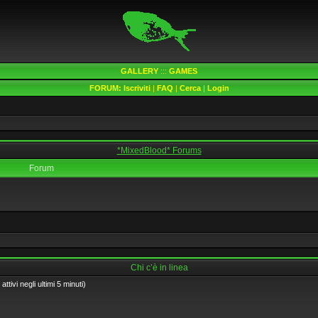
GALLERY
:::
GAMES
FORUM:
Iscriviti
|
FAQ
|
Cerca
|
Login
*MixedBlood* Forums
Forum
Chi c’è in linea
ttivi negli ultimi 5 minuti)