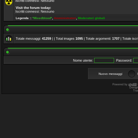
Iscritti connessi: Nessuno
Visit the forum today:
Iscritti connessi: Nessuno
Legenda ::
*Mixedblood*
,
Amministratori
,
Moderatori globali
Totale messaggi:
41259
| | Total images
1095
| Totale argomenti:
1707
| Totale iscri
Nome utente:
Password:
Nuovo messaggi
Powered by
phpBB
Desig
Tra