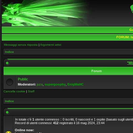
G
FORUM:
Is
Messaggi senza risposta
|
Argomenti attivi
Indice
*Mi
Forum
Public
Moderatori:
juza
,
supergoophy
,
EnigMaHC
Cancella cookie
|
Staff
Indice
In totale c’è
1
utente connesso :: 0 iscritti, 0 nascosti e 1 ospite (basato sugli utenti a
Record di utenti connessi:
412
registrato il 16 mag 2024, 23:44
Online now: