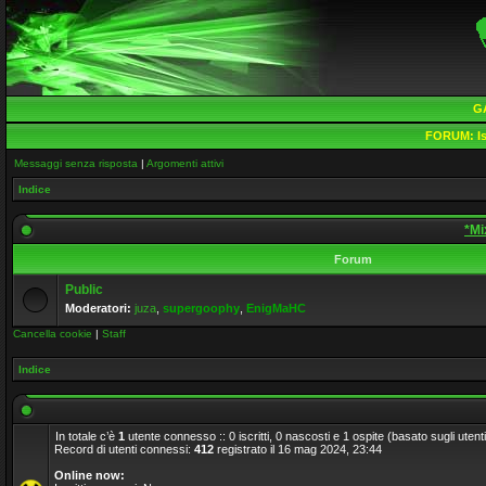
G
FORUM:
Is
Messaggi senza risposta
|
Argomenti attivi
Indice
*Mi
Forum
Public
Moderatori:
juza
,
supergoophy
,
EnigMaHC
Cancella cookie
|
Staff
Indice
In totale c’è
1
utente connesso :: 0 iscritti, 0 nascosti e 1 ospite (basato sugli utenti a
Record di utenti connessi:
412
registrato il 16 mag 2024, 23:44
Online now: