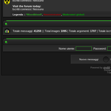
Iscritti connessi: Nessuno
Visit the forum today:
Iscritti connessi: Nessuno
Legenda ::
*Mixedblood*
,
Amministratori
,
Moderatori globali
Totale messaggi:
41259
| | Total images
1095
| Totale argomenti:
1707
| Totale iscri
Nome utente:
Password:
Nuovo messaggi
Powered by
phpBB
Desig
Tra