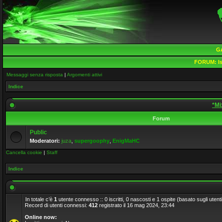
G
FORUM:
Is
Messaggi senza risposta
|
Argomenti attivi
Indice
*Mi
Forum
Public
Moderatori:
juza
,
supergoophy
,
EnigMaHC
Cancella cookie
|
Staff
Indice
In totale c’è
1
utente connesso :: 0 iscritti, 0 nascosti e 1 ospite (basato sugli utenti a
Record di utenti connessi:
412
registrato il 16 mag 2024, 23:44
Online now: