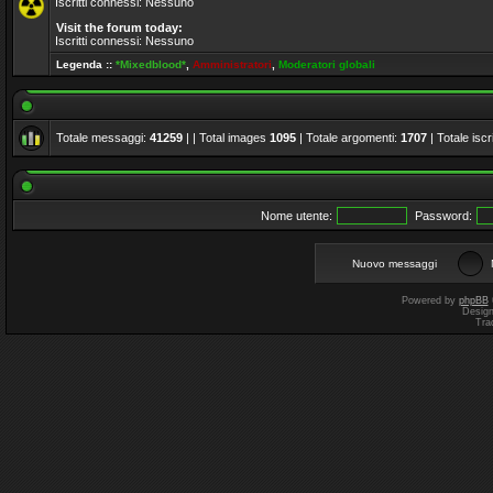
Iscritti connessi: Nessuno
Visit the forum today:
Iscritti connessi: Nessuno
Legenda ::
*Mixedblood*
,
Amministratori
,
Moderatori globali
Totale messaggi:
41259
| | Total images
1095
| Totale argomenti:
1707
| Totale iscri
Nome utente:
Password:
Nuovo messaggi
Powered by
phpBB
Desig
Tra