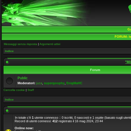
G
FORUM:
Is
Messaggi senza risposta
|
Argomenti attivi
Indice
*Mi
Forum
Public
Moderatori:
juza
,
supergoophy
,
EnigMaHC
Cancella cookie
|
Staff
Indice
In totale c’è
1
utente connesso :: 0 iscritti, 0 nascosti e 1 ospite (basato sugli utenti a
Record di utenti connessi:
412
registrato il 16 mag 2024, 23:44
Online now: