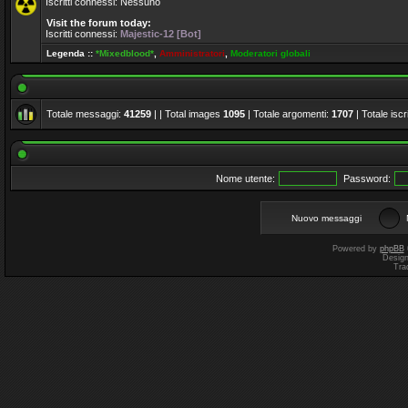
Iscritti connessi: Nessuno
Visit the forum today:
Iscritti connessi:
Majestic-12 [Bot]
Legenda ::
*Mixedblood*
,
Amministratori
,
Moderatori globali
Totale messaggi:
41259
| | Total images
1095
| Totale argomenti:
1707
| Totale iscri
Nome utente:
Password:
Nuovo messaggi
Powered by
phpBB
Desig
Tra