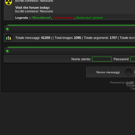
Iscritti connessi: Nessuno
Visit the forum today:
Iscritti connessi: Nessuno
Legenda ::
*Mixedblood*
,
Amministratori
,
Moderatori globali
Totale messaggi:
41259
| | Total images
1095
| Totale argomenti:
1707
| Totale iscri
Nome utente:
Password:
Nuovo messaggi
Powered by
phpBB
Desig
Tra