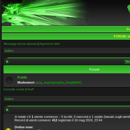
G
FORUM:
Is
Messaggi senza risposta
|
Argomenti attivi
Indice
*Mi
Forum
Public
Moderatori:
juza
,
supergoophy
,
EnigMaHC
Cancella cookie
|
Staff
Indice
In totale c’è
1
utente connesso :: 0 iscritti, 0 nascosti e 1 ospite (basato sugli utenti a
Record di utenti connessi:
412
registrato il 16 mag 2024, 23:44
Online now: