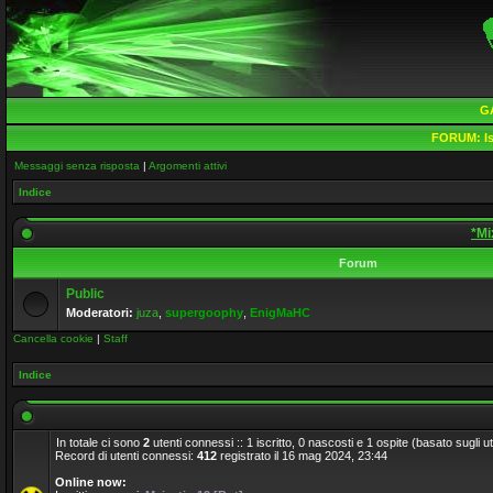
G
FORUM:
Is
Messaggi senza risposta
|
Argomenti attivi
Indice
*Mi
Forum
Public
Moderatori:
juza
,
supergoophy
,
EnigMaHC
Cancella cookie
|
Staff
Indice
In totale ci sono
2
utenti connessi :: 1 iscritto, 0 nascosti e 1 ospite (basato sugli uten
Record di utenti connessi:
412
registrato il 16 mag 2024, 23:44
Online now: