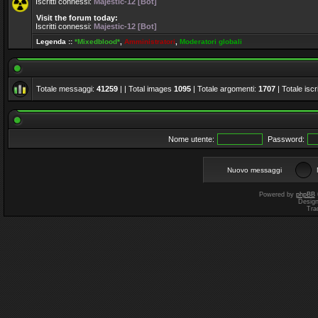
Iscritti connessi:
Majestic-12 [Bot]
Visit the forum today:
Iscritti connessi:
Majestic-12 [Bot]
Legenda ::
*Mixedblood*
,
Amministratori
,
Moderatori globali
Totale messaggi:
41259
| | Total images
1095
| Totale argomenti:
1707
| Totale iscri
Nome utente:
Password:
Nuovo messaggi
Powered by
phpBB
Desig
Tra