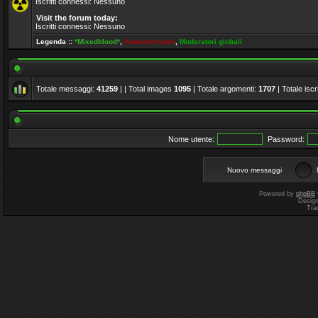
Iscritti connessi: Nessuno
Visit the forum today:
Iscritti connessi: Nessuno
Legenda ::
*Mixedblood*
,
Amministratori
,
Moderatori globali
Totale messaggi:
41259
| | Total images
1095
| Totale argomenti:
1707
| Totale iscri
Nome utente:
Password:
Nuovo messaggi
Powered by
phpBB
Desig
Tra