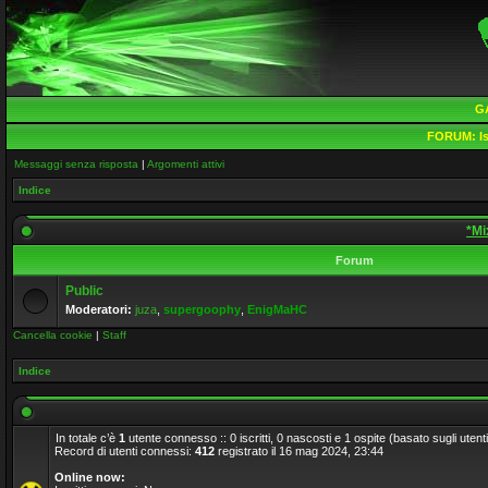
G
FORUM:
Is
Messaggi senza risposta
|
Argomenti attivi
Indice
*Mi
Forum
Public
Moderatori:
juza
,
supergoophy
,
EnigMaHC
Cancella cookie
|
Staff
Indice
In totale c’è
1
utente connesso :: 0 iscritti, 0 nascosti e 1 ospite (basato sugli utenti a
Record di utenti connessi:
412
registrato il 16 mag 2024, 23:44
Online now: