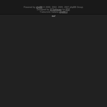
Powered by
phpBB
© 2000, 2002, 2005, 2007 phpBB Group.
Designed by
STSoftware
for
PTF
.
Traduzione Italiana
phpBB.it
ou!