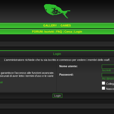
GALLERY
:::
GAMES
FORUM:
Iscriviti
|
FAQ
|
Cerca
|
Login
Login
L’amministratore richiede che tu sia iscritto e connesso per vedere i membri dello staff.
Nome utente:
Iscriviti
e garantisce l’accesso alle funzioni avanzate.
Password:
curati di aver letto i termini d’uso e le varie
Ho diment
li
Colleg
Nascon