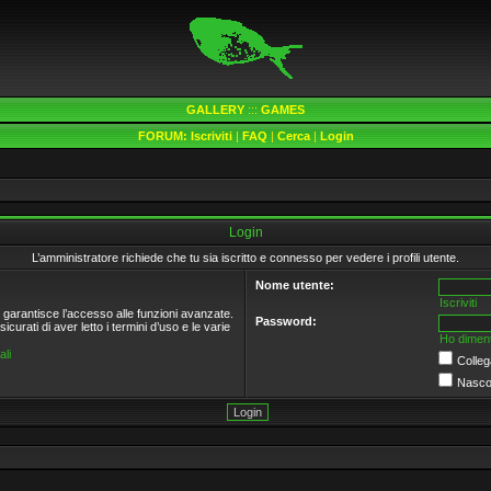
GALLERY
:::
GAMES
FORUM:
Iscriviti
|
FAQ
|
Cerca
|
Login
Login
L’amministratore richiede che tu sia iscritto e connesso per vedere i profili utente.
Nome utente:
Iscriviti
e garantisce l’accesso alle funzioni avanzate.
Password:
curati di aver letto i termini d’uso e le varie
Ho diment
li
Colleg
Nascon