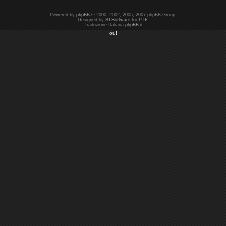
Powered by
phpBB
© 2000, 2002, 2005, 2007 phpBB Group.
Designed by
STSoftware
for
PTF
.
Traduzione Italiana
phpBB.it
ou!