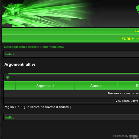
G
FORUM:
Is
Messaggi senza risposta
|
Argomenti attivi
Indice
Argomenti attivi
Argomenti
Autore
R
Nessun argomento o me
Visualizza ultim
Pagina
1
di
1
[ La ricerca ha trovato 0 risultati ]
Indice
Powered by
phpBB