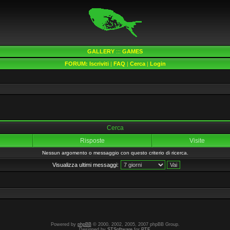
GALLERY
:::
GAMES
FORUM:
Iscriviti
|
FAQ
|
Cerca
|
Login
Cerca
Risposte
Visite
Nessun argomento o messaggio con questo criterio di ricerca.
Visualizza ultimi messaggi:
Powered by
phpBB
© 2000, 2002, 2005, 2007 phpBB Group.
Designed by
STSoftware
for
PTF
.