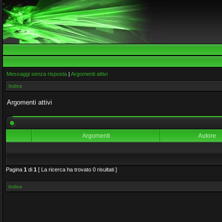
Messaggi senza risposta
|
Argomenti attivi
Indice
Argomenti attivi
Argomenti
Autore
Pagina
1
di
1
[ La ricerca ha trovato 0 risultati ]
Indice