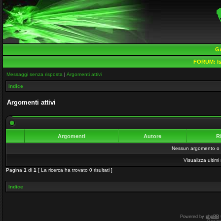
G
FORUM:
Is
Messaggi senza risposta
|
Argomenti attivi
Indice
Argomenti attivi
Argomenti
Autore
R
Nessun argomento o me
Visualizza ultim
Pagina
1
di
1
[ La ricerca ha trovato 0 risultati ]
Indice
Powered by
phpBB