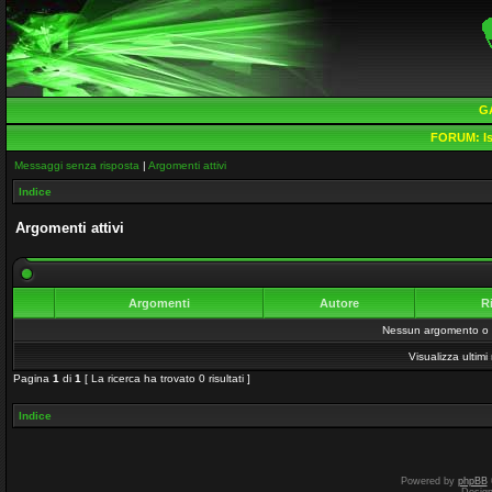
G
FORUM:
Is
Messaggi senza risposta
|
Argomenti attivi
Indice
Argomenti attivi
Argomenti
Autore
R
Nessun argomento o me
Visualizza ultim
Pagina
1
di
1
[ La ricerca ha trovato 0 risultati ]
Indice
Powered by
phpBB