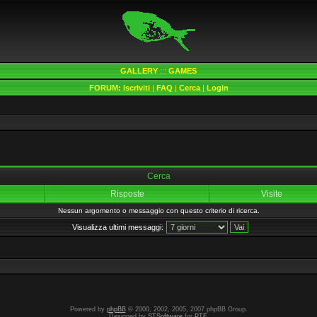
GALLERY
:::
GAMES
FORUM:
Iscriviti
|
FAQ
|
Cerca
|
Login
Cerca
Risposte
Visite
Nessun argomento o messaggio con questo criterio di ricerca.
Visualizza ultimi messaggi:
Powered by
phpBB
© 2000, 2002, 2005, 2007 phpBB Group.
Designed by
STSoftware
for
PTF
.