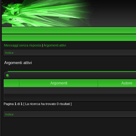
Messaggi senza risposta
|
Argomenti attivi
Indice
Argomenti attivi
Argomenti
Autore
Pagina
1
di
1
[ La ricerca ha trovato 0 risultati ]
Indice