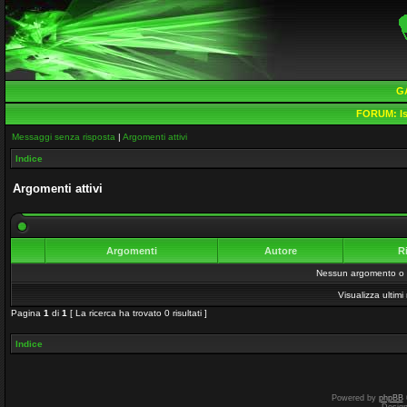
G
FORUM:
Is
Messaggi senza risposta
|
Argomenti attivi
Indice
Argomenti attivi
Argomenti
Autore
R
Nessun argomento o me
Visualizza ultim
Pagina
1
di
1
[ La ricerca ha trovato 0 risultati ]
Indice
Powered by
phpBB