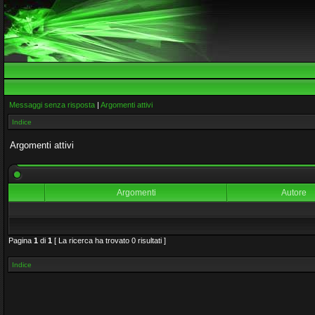
Messaggi senza risposta
|
Argomenti attivi
Indice
Argomenti attivi
Argomenti
Autore
Pagina
1
di
1
[ La ricerca ha trovato 0 risultati ]
Indice