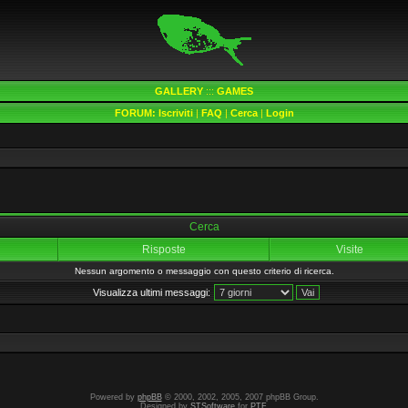
GALLERY
:::
GAMES
FORUM:
Iscriviti
|
FAQ
|
Cerca
|
Login
Cerca
Risposte
Visite
Nessun argomento o messaggio con questo criterio di ricerca.
Visualizza ultimi messaggi:
Powered by
phpBB
© 2000, 2002, 2005, 2007 phpBB Group.
Designed by
STSoftware
for
PTF
.