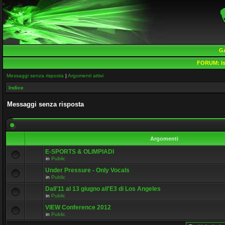
G
FORUM:
Is
Messaggi senza risposta
|
Argomenti attivi
Indice
Messaggi senza risposta
Argomenti
E-SPORTS & OLIMPIADI
in
Public
Under Pressure - Only Vocals
in
Public
Dall'11 al 13 giugno all'E3 di Los Angeles
in
Public
VIEW Conference 2012
in
Public