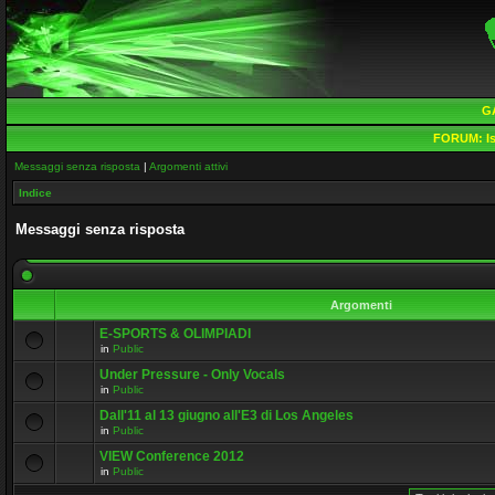
G
FORUM:
Is
Messaggi senza risposta
|
Argomenti attivi
Indice
Messaggi senza risposta
Argomenti
E-SPORTS & OLIMPIADI
in
Public
Under Pressure - Only Vocals
in
Public
Dall'11 al 13 giugno all'E3 di Los Angeles
in
Public
VIEW Conference 2012
in
Public