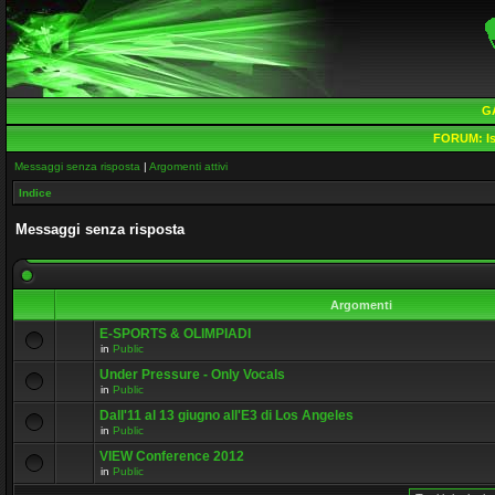
G
FORUM:
Is
Messaggi senza risposta
|
Argomenti attivi
Indice
Messaggi senza risposta
Argomenti
E-SPORTS & OLIMPIADI
in
Public
Under Pressure - Only Vocals
in
Public
Dall'11 al 13 giugno all'E3 di Los Angeles
in
Public
VIEW Conference 2012
in
Public