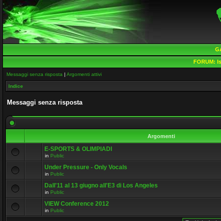
G
FORUM:
Is
Messaggi senza risposta
|
Argomenti attivi
Indice
Messaggi senza risposta
Argomenti
E-SPORTS & OLIMPIADI
in
Public
Under Pressure - Only Vocals
in
Public
Dall'11 al 13 giugno all'E3 di Los Angeles
in
Public
VIEW Conference 2012
in
Public