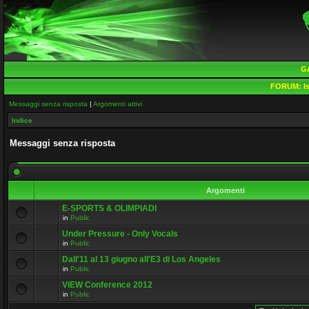
G
FORUM:
Is
Messaggi senza risposta
|
Argomenti attivi
Indice
Messaggi senza risposta
Argomenti
E-SPORTS & OLIMPIADI
in
Public
Under Pressure - Only Vocals
in
Public
Dall'11 al 13 giugno all'E3 di Los Angeles
in
Public
VIEW Conference 2012
in
Public