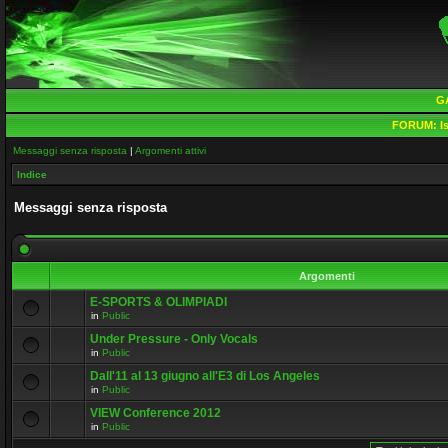
G
FORUM:
Is
Messaggi senza risposta
|
Argomenti attivi
Indice
Messaggi senza risposta
Argomenti
E-SPORTS & OLIMPIADI
in
Public
Under Pressure - Only Vocals
in
Public
Dall'11 al 13 giugno all'E3 di Los Angeles
in
Public
VIEW Conference 2012
in
Public