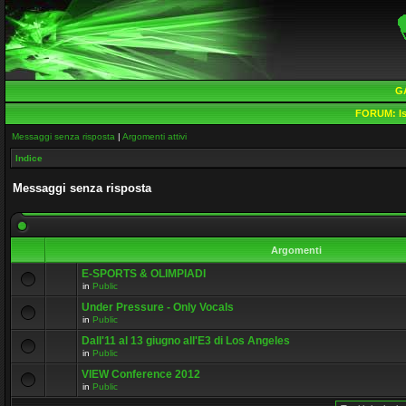
G
FORUM:
Is
Messaggi senza risposta
|
Argomenti attivi
Indice
Messaggi senza risposta
Argomenti
E-SPORTS & OLIMPIADI
in
Public
Under Pressure - Only Vocals
in
Public
Dall'11 al 13 giugno all'E3 di Los Angeles
in
Public
VIEW Conference 2012
in
Public