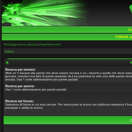
G
FORUM:
Is
Messaggi senza risposta
|
Argomenti attivi
Indice
M
Ricerca per termini:
Metti un
+
davanti alla parola che deve essere cercata e un
-
davanti a quella che deve esse
ignorata. Inserisci una lista di parole separate da
|
tra parentesi se solo una delle parole dev
cercata. Usa * come abbreviazione per parole parziali.
Ricerca per autore:
Usa * come abbreviazione per parole parziali.
Ricerca nei forum:
Seleziona il/i forum in cui vuoi cercare. Per velocizzare la ricerca nei subforum seleziona il fo
principale e abilita la ricerca.
O