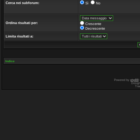
Cerca nei subforum:
Sì
No
Ordina risultati per:
Crescente
Decrescente
Limita risultati a:
Indice
Powered by
phpBB
Desig
Tra