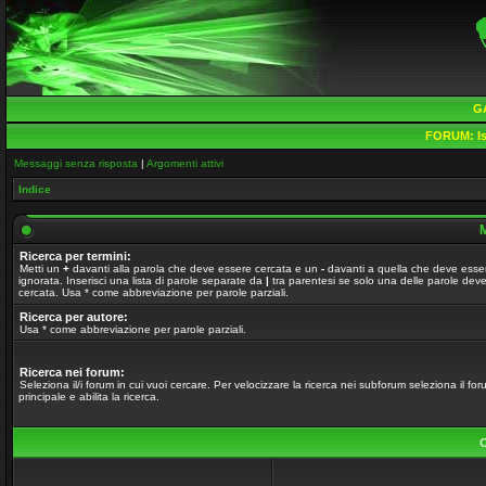
G
FORUM:
Is
Messaggi senza risposta
|
Argomenti attivi
Indice
M
Ricerca per termini:
Metti un
+
davanti alla parola che deve essere cercata e un
-
davanti a quella che deve esse
ignorata. Inserisci una lista di parole separate da
|
tra parentesi se solo una delle parole dev
cercata. Usa * come abbreviazione per parole parziali.
Ricerca per autore:
Usa * come abbreviazione per parole parziali.
Ricerca nei forum:
Seleziona il/i forum in cui vuoi cercare. Per velocizzare la ricerca nei subforum seleziona il fo
principale e abilita la ricerca.
O