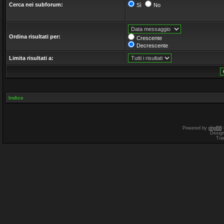
Cerca nei subforum:
Sì
No
Ordina risultati per:
Crescente
Decrescente
Limita risultati a:
Indice
Powered by
phpBB
Desig
Tra